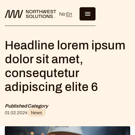
No
En
Headline lorem ipsum
dolor sit amet,
consequtetur
adipiscing elite 6
Published
Category
01
.
02
.
2024
News