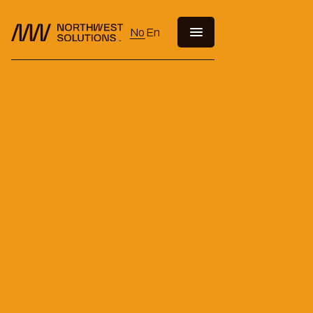
No
En