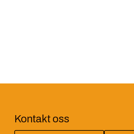
consectetur adipiscing elit, sed
consecte
do eiusmod tempor incididunt.
do eius
mer info
mer inf
Kontakt oss