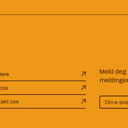
Meld deg 
iere
meldinger
oss
akt oss