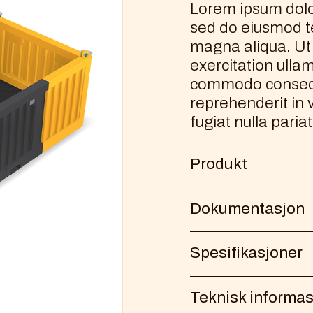
Lorem ipsum dolor
sed do eiusmod te
magna aliqua. Ut
exercitation ullam
commodo consequa
reprehenderit in v
fugiat nulla pariat
Produkt
Lorem ipsum dolor si
Dokumentasjon
eiusmod tempor incid
enim ad minim veniam
Lorem ipsum dolor si
Spesifikasjoner
nisi u
eiusmod tempor incid
enim ad minim veniam
Lorem ipsum dolor si
Teknisk informas
nisi u
eiusmod tempor incid