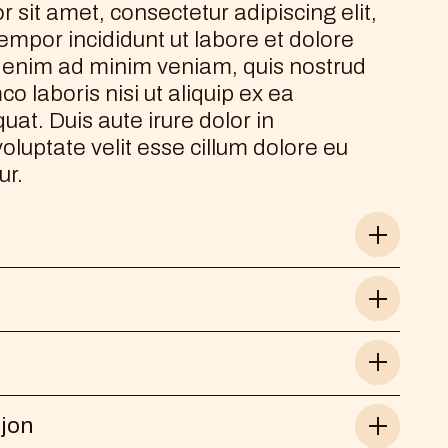
 sit amet, consectetur adipiscing elit,
mpor incididunt ut labore et dolore
 enim ad minim veniam, quis nostrud
co laboris nisi ut aliquip ex ea
t. Duis aute irure dolor in
oluptate velit esse cillum dolore eu
ur.
t amet, consectetur adipiscing elit, sed do
idunt ut labore et dolore magna aliqua. Ut
, quis nostrud exercitation ullamco laboris
t amet, consectetur adipiscing elit, sed do
idunt ut labore et dolore magna aliqua. Ut
, quis nostrud exercitation ullamco laboris
t amet, consectetur adipiscing elit, sed do
jon
idunt ut labore et dolore magna aliqua. Ut