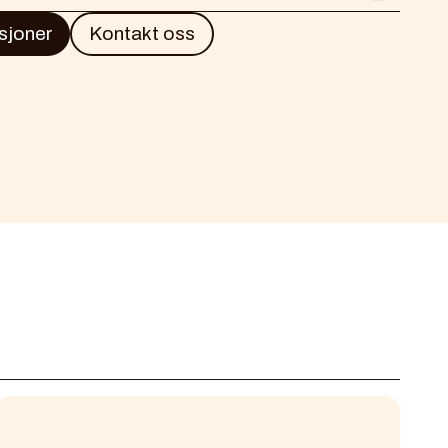
, quis nostrud exercitation ullamco laboris
t amet, consectetur adipiscing elit, sed do
sjoner
Kontakt oss
idunt ut labore et dolore magna aliqua. Ut
, quis nostrud exercitation ullamco laboris