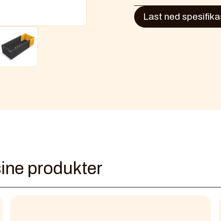
enim ad minim veniam
Lorem ipsum dolor si
Last ned spesifika
nisi u
eiusmod tempor incid
enim ad minim veniam
nisi u
ine produkter